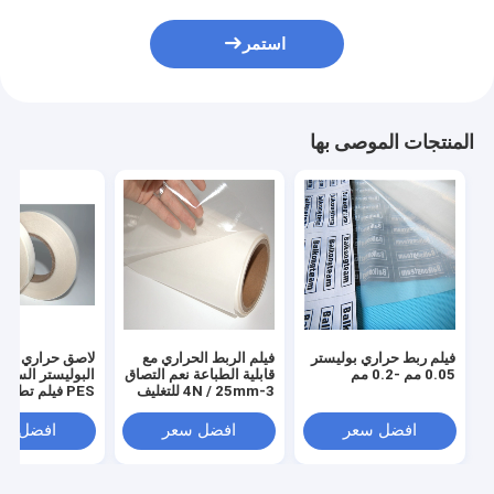
استمر
المنتجات الموصى بها
فيلم ربط حراري بوليستر
فيلم الربط الحراري مع
لاصق حراري من
0.05 مم -0.2 مم
قابلية الطباعة نعم التصاق
البوليستر الساخ
3-4N / 25mm للتغليف
PES فيلم تطري
المستخدم على نطاق
دعم الغراء
واسع
افضل سعر
افضل سعر
افضل سع