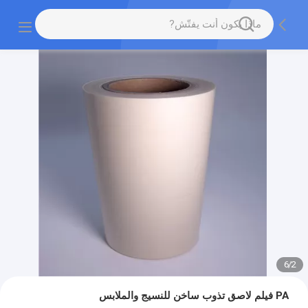
6
/
2
PA فيلم لاصق تذوب ساخن للنسيج والملابس