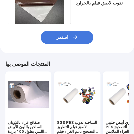
نذوب لاصق فيلم بالحرارة
فيلم لكتلة الإسفنج جلخ
استمر
المنتجات الموصى بها
راري أبيض حليبي
SGS PES الساخنه نذوب
صفائح غراء بالذوبان
PES فيلم تطريز التصحيح
لاصق فيلم التطريز
الساخن باللون الأبيض
م الغراء للملابس
التصحيح دعم الغراء فيلم
اللبني بطول 100 ياردة