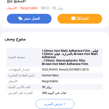
الإسفنج جلخ
MOQ：50 رولز
الأسعار：Negotiable
ﺎﺘﺼﻟ ﺍﻶﻧ
افضل سعر
منتوج وصف
120mic Hot Melt Adheisve Film ، فيلم
120mic بالحرارة ، فيلم Brown Hot Melt
Adheisve
تسليط الضوء
,
,
120mic thermoplastic film
Brown Hot Melt Adheisve Film
SGS,ROHS, Reach,ISO9001:2015
إصدار الشهادات
Hunter Men
اسم العلامة التجارية
Negotiable
الأسعار
50 رولز
الحد الأدنى لكمية
300 لفات في اليوم
القدرة على العرض
عرض المزيد