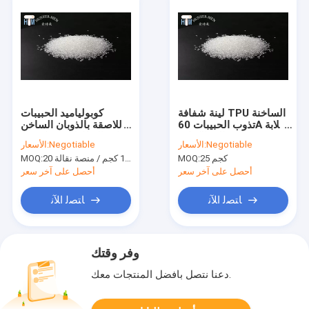
لينة شفافة TPU الساخنة
كوبولياميد الحبيبات
تذوب الحبيبات 60A صلابة
اللاصقة بالذوبان الساخن
عالية الكثافة
حافة النطاقات 20 كجم /
Negotiable
الأسعار:
Negotiable
الأسعار:
كيس
25 كجم
20 كجم / كيس ، 1000 كجم / منصة نقالة.
MOQ:
MOQ:
أحصل على آخر سعر
أحصل على آخر سعر
ﺎﺘﺼﻟ ﺍﻶﻧ
ﺎﺘﺼﻟ ﺍﻶﻧ
وفر وقتك
دعنا نتصل بأفضل المنتجات معك.