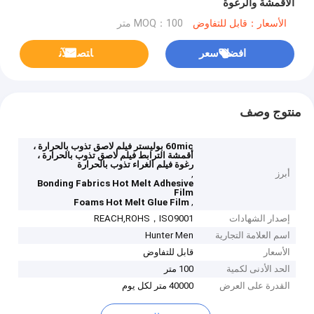
الأقمشة والرغوة
الأسعار：قابل للتفاوض
MOQ：100 متر
افضل سعر
ﺎﺘﺼﻟ ﺍﻶﻧ
منتوج وصف
60mic بوليستر فيلم لاصق تذوب بالحرارة ،
أقمشة الترابط فيلم لاصق تذوب بالحرارة ،
رغوة فيلم الغراء تذوب بالحرارة
أبرز
,
Bonding Fabrics Hot Melt Adhesive
Film
,
Foams Hot Melt Glue Film
إصدار الشهادات
REACH,ROHS，ISO9001
اسم العلامة التجارية
Hunter Men
الأسعار
قابل للتفاوض
الحد الأدنى لكمية
100 متر
القدرة على العرض
40000 متر لكل يوم