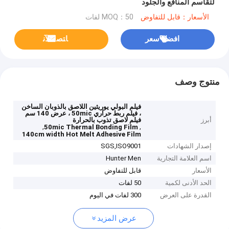
لتقاسم المنافع والجلود
الأسعار：قابل للتفاوض
MOQ：50 لفات
افضل سعر
ﺎﺘﺼﻟ ﺍﻶﻧ
منتوج وصف
فيلم البولي يوريثين اللاصق بالذوبان الساخن
، فيلم ربط حراري 50mic ، عرض 140 سم
أبرز
فيلم لاصق تذوب بالحرارة
,
,
50mic Thermal Bonding Film
140cm width Hot Melt Adhesive Film
إصدار الشهادات
SGS,ISO9001
اسم العلامة التجارية
Hunter Men
الأسعار
قابل للتفاوض
الحد الأدنى لكمية
50 لفات
القدرة على العرض
300 لفات في اليوم
عرض المزيد