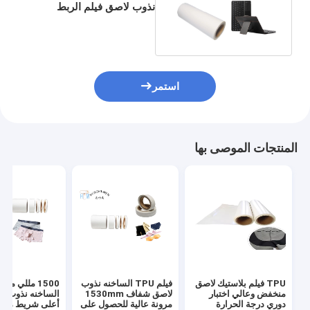
نذوب لاصق فيلم الربط
الحراري لتقاسم المنافع
والجلود
استمر
المنتجات الموصى بها
TPU فيلم بلاستيك لاصق
فيلم TPU الساخنه نذوب
0
منخفض وعالي اختبار
لاصق شفاف 1530mm
الساخنه نذوب لا
دوري درجة الحرارة
مرونة عالية للحصول على
أعلى شريط مرن