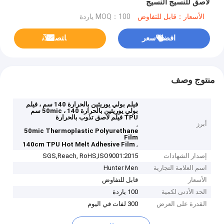
لاصق للنسيج النسيج
الأسعار：قابل للتفاوض
MOQ：100 ياردة
افضل سعر
ﺎﺘﺼﻟ ﺍﻶﻧ
منتوج وصف
فيلم بولي يوريثين بالحرارة 140 سم ، فيلم
بولي يوريثين بالحرارة 50mic ، 140 سم
TPU فيلم لاصق تذوب بالحرارة
أبرز
,
50mic Thermoplastic Polyurethane
Film
,
140cm TPU Hot Melt Adhesive Film
إصدار الشهادات
SGS,Reach, RoHS,ISO9001:2015
اسم العلامة التجارية
Hunter Men
الأسعار
قابل للتفاوض
الحد الأدنى لكمية
100 ياردة
القدرة على العرض
300 لفات في اليوم