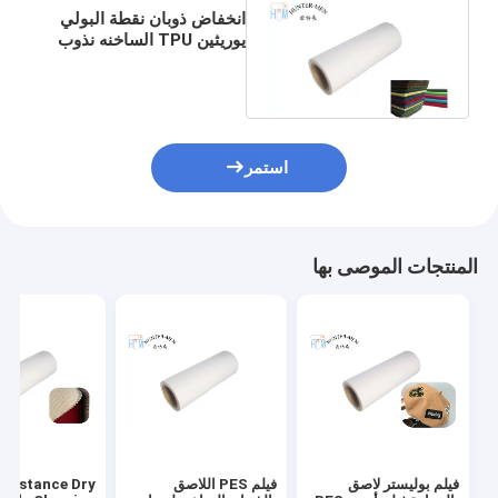
انخفاض ذوبان نقطة البولي
يوريثين TPU الساخنه نذوب
فيلم لاصق للنسيج النسيج
استمر
المنتجات الموصى بها
فيلم بوليستر لاصق
فيلم PES اللاصق
esistance Dry