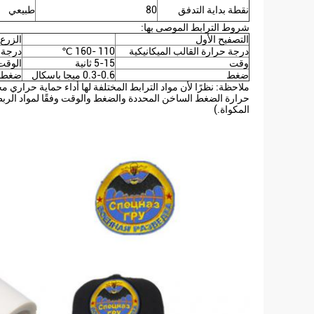
نقطة بداية التدفق
80
طبيعي
شروط الترابط الموصى بها:
التصفيح الأول
الزرع 
درجة حرارة القالب الميكانيكية
110 -160 ℃
درجة ح
وقت
5-15 ثانية
الوقت 
ضغط
0.3-0.6 ميجا باسكال
ضغط
ملاحظة: نظرًا لأن مواد الترابط المختلفة لها أداء حماية حراري
حرارة الضغط الساخن المحددة والضغط والوقت وفقًا لمواد الربط
المكواة.)