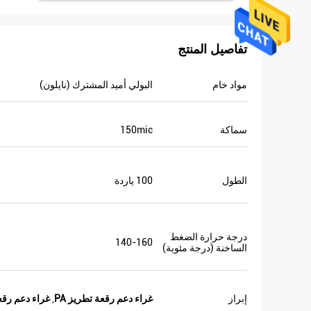
تفاصيل المنتج
مواد خام
البولي أميد المشترك (نايلون)
سماكة
150mic
الطول
100 ياردة
درجة حرارة الضغط
140-160
الساخنة (درجة مئوية)
إبراز
غراء دعم رقعة تطريز PA
,
غراء دعم رقعة ت