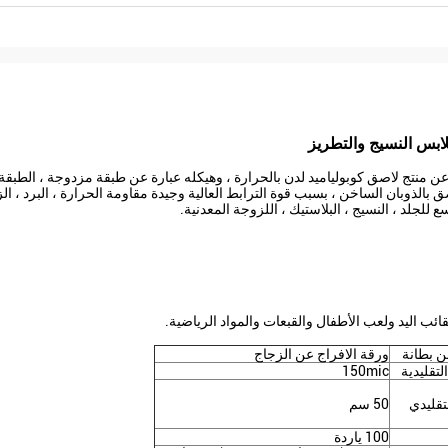
Hun (فيلم PA Hot Melt Adhesive Film) عبارة عن منتج لاصق كوبولياميد لدن بالحرارة ، وهيكله عبارة عن طبقة مزدوجة ، الطبقة
بالذوبان الساخن ، بسبب قوة الترابط العالية وجيدة مقاومة الحرارة ، البرد ، ال
 للجلد ، النسيج ، البلاستيك ، اللزوجة المعدنية.
ائب اليد ولعب الأطفال والقبعات والمواد الرياضية.
ن بطانة
ورقة الافراج عن الزجاج
لتقليدية
150mic
تقليدي
50 سم
100 ياردة