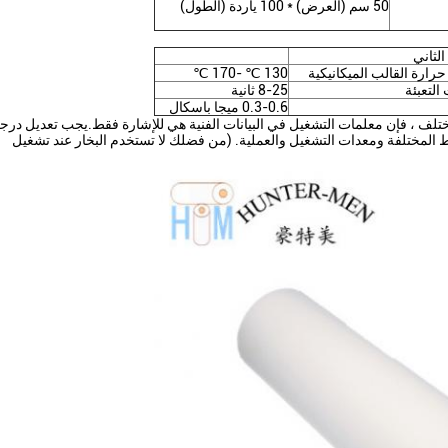
50 سم (العرض) * 100 ياردة (الطول)
الثاني
رارة القالب الميكانيكية
130 ℃ -170 ℃
التعبئة
8-25 ثانية
0.3-0.6 ميجا باسكال
 مختلف ، فإن معلمات التشغيل في البيانات الفنية هي للإشارة فقط.يجب تعديل درج
 المختلفة ومعدات التشغيل والعملية. (من فضلك لا تستخدم البخار عند تشغيل