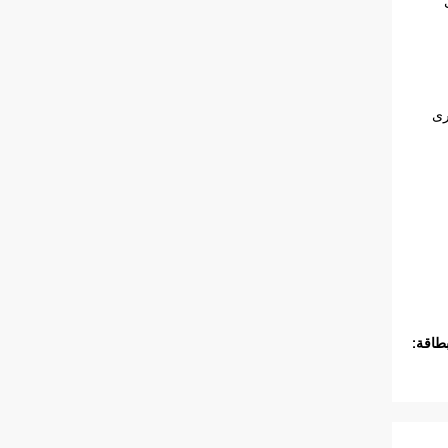
رى
طاقة: