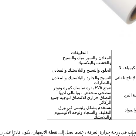
التطبيقات
المعادن والسيراميك والنسيج
والخشب والبلاستيك
مياء ، لا
الجلود والنسيج والبلاستيك والمعادن
نتاج تلقائي
النسيج والجلود والبلاستيك والمعادن
والنظارات
تتمتع EVA بقوة تماسك كبيرة وتوتر
سطحي منخفض ، وبالتالي لديها
ة البرد
التصاق حراري للالتصاق لتوجيه جميع
الركائز
تستخدم بشكل رئيسي في ورق
المواد
التغليف والسجاد ولوحة الألومنيوم
والبلاستيك
صلب في درجة حرارة الغرفة ، عندما يصل إلى نقطة الانصهار ، يكون قادرًا على ر