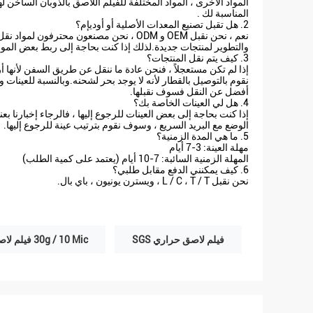
المواد الأخرى ، المواد المختلفة للفيلم اللاصق بالذوبان الساخن
المناسبة لك .
2. هل تقبل تصنيع المعدات الأصلية أو أوديإم؟
والتطوير لمنتجات جديدة.لذلك إذا كنت بحاجة إلى ربط بعض المواد 
3. كيف يتم نقل المنتجات؟
إذا لم تكن مستعجلاً ، فنحن عادة ما ننقل عن طريق السفن لأنها
نقوم بالتوصيل بالقطار لأنه لا يوجد بحر لشحنه.وبالنسبة للعينات و
أفضل عن النقل فسوف نقبلها.
4. هل لي العينات الخاصة بك؟
إذا كنت بحاجة إلى بعض العينات للرجوع إليها ، فالرجاء إخبارنا بع
الوضع مع البريد السريع ، وسوف نقوم بترتيب عينة للرجوع إليها.
5. ما هي المدة الزمنية؟
مهلة العينة: 3-7 أيام
المهلة الزمنية السائبة: 7-10 أيام (يعتمد على كمية الطلب)
6. كيف يمكنني الدفع مقابل طلبي؟
نحن نقبل L / C ، T / T ، ويسترن يونيون ، باي بال.
فيلم لاصق حراري SGS
30g / 10 Mic فيلم لاصق حراري