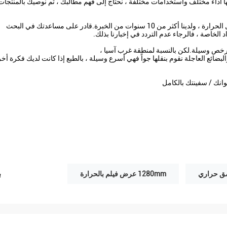
 لها أداء مختلف واستخدامات مختلفة ، نحتاج إلى فهم مطالبك ، ثم نوصيك بالمنتجات
نعم ، نحن نقبل OEM و ODM ، نحن مصنعون محترفون لمواد نقل الحرارة ، ولدينا أكثر من 10 سنوات من الخبرة.قادر على مساعدتك في البحث
الخاصة ، فالرجاء عدم التردد في إخبارنا بذلك.
 أرخص وسيلة.لكن بالنسبة لمنطقة غرب آسيا ،
البضائع العاجلة نقوم بنقلها جواً فهي أسرع وسيلة ، بالطبع إذا كانت لديك فكرة أخ
نوانك / سفينتك بالكامل
1280mm عرض فيلم بالحرارة
ب