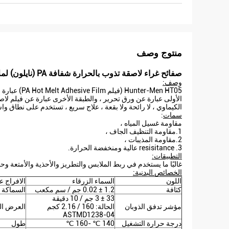
منتوج وصف
صفائح غراء لاصقة تذوب بالحرارة شفافة PA (نايلون) لملابس النسيج والتطريز
وصف:
ter-Men HT05
الأولى عبارة عن ورق تحرير ، والطبقة الأخرى عبارة عن فيلم لاصق 
الكيماوي ، لا رائحة ولا بقعة ، علاج سريع ، تستخدم على نطاق واسع
سمات
:
مقاومة غسيل المياه ،
1.مقاومة التنظيف الجاف ،
2.مقاومة المذيبات ،
3. resisitance عالية ومنخفضة الحرارة.
التطبيقات:
غالبًا ما يستخدم في ربط الملابس والتطريز والأحذية والأمتعة وحق
الخصائص البدنية:
اللون
السماء الزرقاء
الافراج ع
كثافة
1.2 ± 0.02 جم / سم مكعب
السماكة ا
33 ± 3 جم / 10 دقيقة
مؤشر تدفق الذوبان
الحالة: 160 / 2.16 كجم
العرض ال
ASTMD1238-04
درجة حرارة التشغيل
140 ℃ -160 ℃
طول