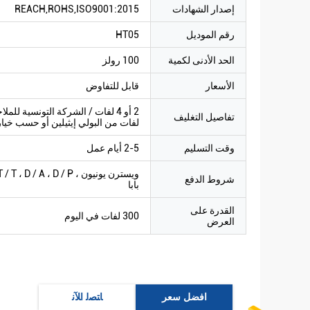
إصدار الشهادات
REACH,ROHS,ISO9001:2015
رقم الموديل
HT05
الحد الأدنى لكمية
100 رولز
الأسعار
قابل للتفاوض
تفاصيل التغليف
لفات من البولي إيثيلين أو حسب خيا
وقت التسليم
2-5 أيام عمل
شروط الدفع
بابا
القدرة على
300 لفات في اليوم
العرض
افضل سعر
ﺎﺘﺼﻟ ﺍﻶﻧ