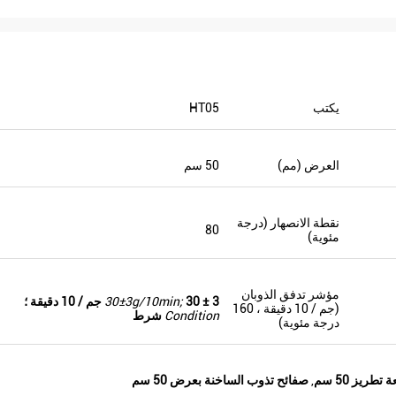
يكتب
HT05
العرض (مم)
50 سم
نقطة الانصهار (درجة
80
مئوية)
مؤشر تدفق الذوبان
30 ± 3 جم / 10 دقيقة ؛
30±3g/10min;
(جم / 10 دقيقة ، 160
Condition
شرط
درجة مئوية)
طريز 50 سم
,
صفائح تذوب الساخنة بعرض 50 سم