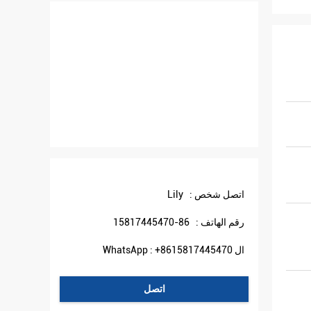
اتصل شخص :
Lily
رقم الهاتف :
86-15817445470
ال WhatsApp :
+8615817445470
اتصل