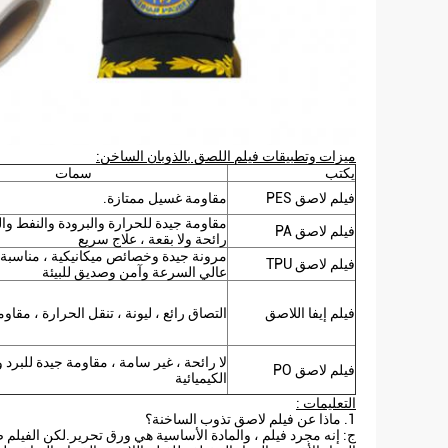
ميزات وتطبيقات فيلم اللصق بالذوبان الساخن:
يكتب
سمات
فيلم لاصق PES
مقاومة غسيل ممتازة.
مقاومة جيدة للحرارة والبرودة والنفط والكي
فيلم لاصق PA
رائحة ولا بقعة ، علاج سريع
مرونة جيدة وخصائص ميكانيكية ، مناسبة لإ
فيلم لاصق TPU
عالي السرعة وآمن وصديق للبيئة
فيلم إيفا اللاصق
التصاق رائع ، ليونة ، تنقل الحرارة ، مقاوم
لا رائحة ، غير سامة ، مقاومة جيدة للبرد و
فيلم لاصق PO
الكيميائية
التعليمات :
1. ماذا عن فيلم لاصق تذوب الساخنة؟
ج: إنه مجرد فيلم ، والمادة الأساسية هي ورق تحرير.لكن الفيلم 