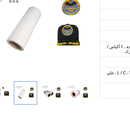
2 أو 4 لفات / الشركة التونسية للملاحة ، 1 أكياس /
رك.
ويسترن يونيون ، L / C ، T / T ، D / A ، D / P ، علي