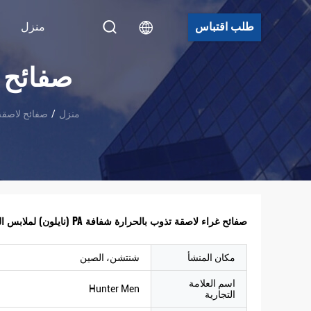
طلب اقتباس
منزل
صفائح 
منزل
/
صفائح لاصقة
صفائح غراء لاصقة تذوب بالحرارة شفافة PA (نايلون) لملابس النسيج والتطريز
مكان المنشأ
شنتشن، الصين
اسم العلامة
Hunter Men
التجارية