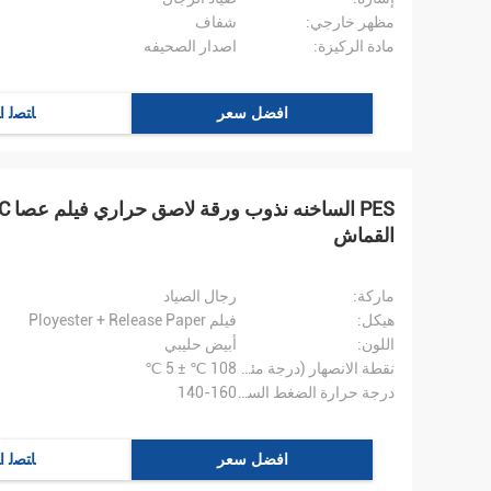
مظهر خارجي:
شفاف
مادة الركيزة:
اصدار الصحيفه
افضل سعر
ﺎﺘﺼﻟ ﺍ
القماش
ماركة:
رجال الصياد
هيكل:
فيلم Ployester + Release Paper
اللون:
أبيض حليبي
نقطة الانصهار (درجة مئوية):
108 ℃ ± 5 ℃
درجة حرارة الضغط الساخنة (درجة مئوية):
140-160
افضل سعر
ﺎﺘﺼﻟ ﺍ