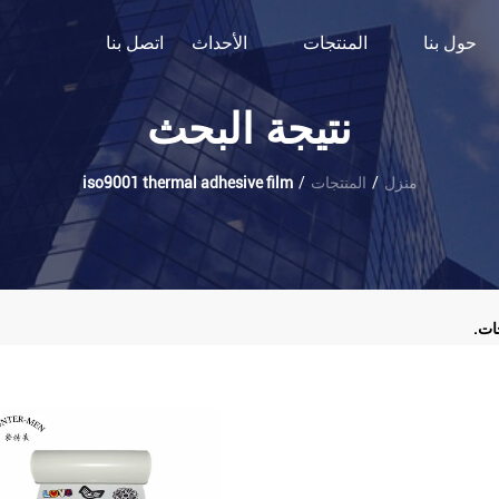
حول بنا
المنتجات
الأحداث
اتصل بنا
نتيجة البحث
منزل
/
المنتجات
/
iso9001 thermal adhesive film
ات.