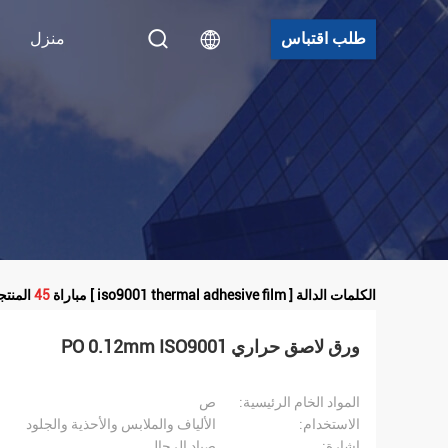
طلب اقتباس
منزل
الكلمات الدالة [ iso9001 thermal adhesive film ] مباراة
45
المنتج
ورق لاصق حراري PO 0.12mm ISO9001
المواد الخام الرئيسية:
ص
الاستخدام:
الألياف والملابس والأحذية والجلود
إشارة:
صياد الرجال