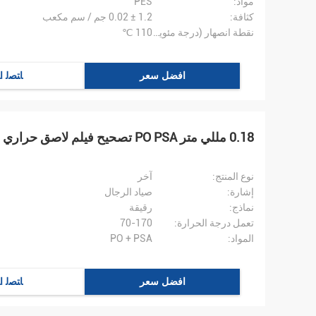
مواد:
PES
كثافة:
1.2 ± 0.02 جم / سم مكعب
نقطة انصهار (درجة مئوية):
110 ℃
افضل سعر
ﺎﺘﺼﻟ ﺍ
0.18 مللي متر PO PSA تصحيح فيلم لاصق حراري 48 سنتيمتر فيلم بالحرارة
نوع المنتج:
آخر
إشارة:
صياد الرجال
نماذج:
رقيقة
تعمل درجة الحرارة:
70-170
المواد:
PO + PSA
افضل سعر
ﺎﺘﺼﻟ ﺍ