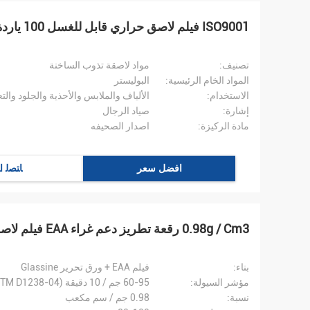
ISO9001 فيلم لاصق حراري قابل للغسل 100 ياردة غراء لاصق
تصنيف:
مواد لاصقة تذوب الساخنة
المواد الخام الرئيسية:
البوليستر
الاستخدام:
الألياف والملابس والأحذية والجلود والتع
إشارة:
صياد الرجال
مادة الركيزة:
اصدار الصحيفه
افضل سعر
ﺎﺘﺼﻟ ﺍ
0.98g / Cm3 رقعة تطريز دعم غراء EAA فيلم لاصق حراري
بناء:
فيلم EAA + ورق تحرير Glassine
مؤشر السيولة:
60-95 جم / 10 دقيقة (ASTM D1238-04)
نسبة:
0.98 جم / سم مكعب