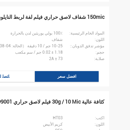
150mic شفاف لاصق حراري فيلم لفة لربط النايلون الفيلكرو
المواد الخام الرئيسية:
100٪ بولي يوريثين لدن بالحرارة
اللون:
شفاف
مؤشر تدفق الذوبان::
10-25 جم / 10 دقيقة （الحالة: ASTMD1238-04）
حجم:
1.18 ± 0.02 جم / سم مكعب
صلابة:
73 ± 2A
افضل سعر
ﺎﺘﺼﻟ ﺍ
كثافة عالية 30g / 10 Mic فيلم لاصق حراري SGS ISO9001
اكتب:
HT03
اللون:
كريم الأبيض