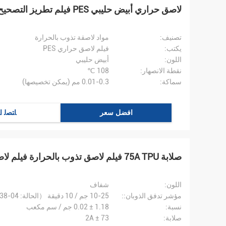
لاصق حراري أبيض حليبي PES فيلم تطريز التصحيح دعم الغراء للملابس
تصنيف:
مواد لاصقة تذوب بالحرارة
يكتب:
فيلم لاصق حراري PES
اللون:
أبيض حليبي
نقطة الانصهار:
108 ℃
سماكة:
0.01-0.3 مم (يمكن تخصيصها)
افضل سعر
ﺎﺘﺼﻟ ﺍ
صلابة 75A TPU فيلم لاصق تذوب بالحرارة فيلم لاصق مزدوج الوجهين
اللون:
شفاف
مؤشر تدفق الذوبان::
10-25 جم / 10 دقيقة （الحالة: ASTMD1238-04）
نسبة:
1.18 ± 0.02 جم / سم مكعب
صلابة:
73 ± 2A