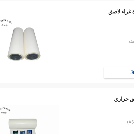
بئة
ﻶﻧ