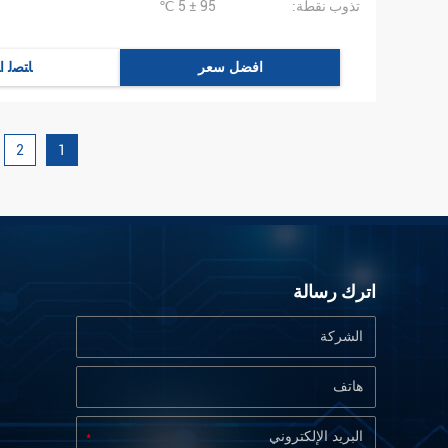
تذوب نقطة:
95 ± 5 ℃
افضل سعر
ﺎﺘﺼﻟ ﺍ
2
1
اترك رسالة