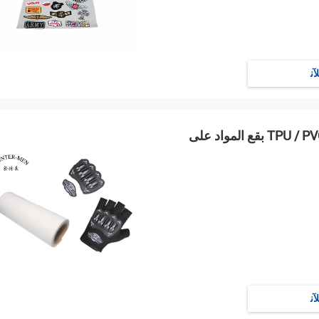
ﻶﻧ
PES الساخنه نذوب ورقة لاصق حراري فيلم عصا TPU / PVC بقع المواد على
ﻶﻧ