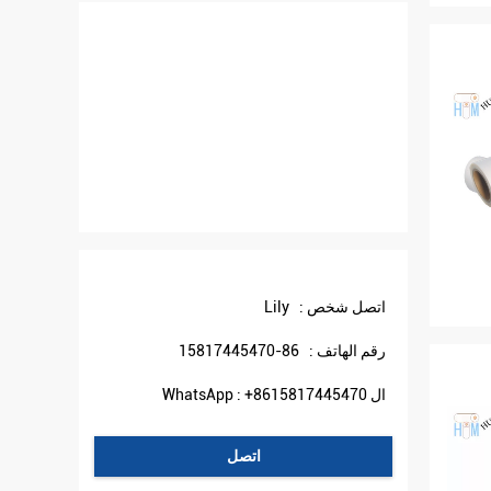
اتصل شخص :
Lily
رقم الهاتف :
86-15817445470
ال WhatsApp :
+8615817445470
اتصل