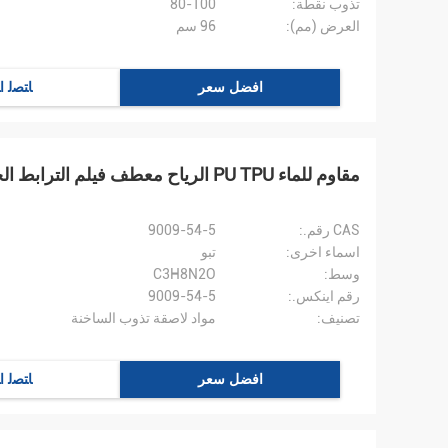
تذوب نقطة:
80-100
العرض (مم):
96 سم
افضل سعر
ﺎﺘﺼﻟ ﺍ
مقاوم للماء PU TPU الرياح معطف فيلم الترابط الحراري 42m / لفة
CAS رقم.:
9009-54-5
اسماء اخرى:
تبو
وسط:
C3H8N2O
رقم اينكس.:
9009-54-5
تصنيف:
مواد لاصقة تذوب الساخنة
افضل سعر
ﺎﺘﺼﻟ ﺍ