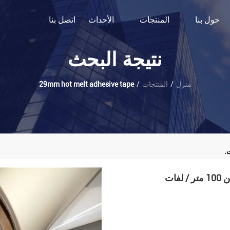
حول بنا
المنتجات
الأحداث
اتصل بنا
نتيجة البحث
منزل
/
المنتجات
/
29mm hot melt adhesive tape
.