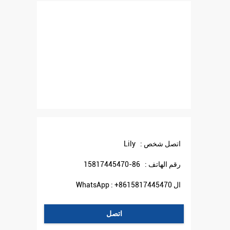
اتصل شخص :
Lily
رقم الهاتف :
86-15817445470
ال WhatsApp :
+8615817445470
اتصل