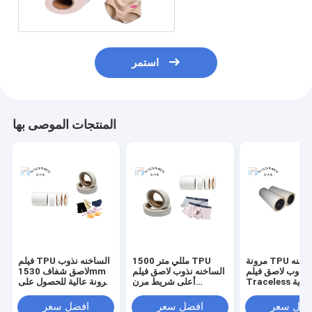
استمر
المنتجات الموصى بها
مرونة TPU الساخنه
1500 مللي متر TPU
فيلم TPU الساخنه نذوب
نذوب لاصق فيلم
الساخنه نذوب لاصق فيلم
لاصق شفاف 1530mm
Traceless الحرارية
أعلى شريط مرن
مرونة عالية للحصول على
 ورقة الافراج عن
للملابس الداخلية
سلس
الزجاج
Traceless
فضل سعر
افضل سعر
افضل سعر