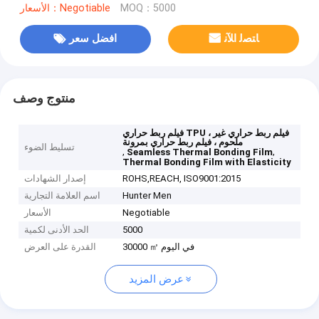
MOQ：5000
الأسعار：Negotiable
ﺎﺘﺼﻟ ﺍﻶﻧ
افضل سعر
منتوج وصف
فيلم ربط حراري TPU ، فيلم ربط حراري غير
ملحوم ، فيلم ربط حراري بمرونة
تسليط الضوء
,
,
Seamless Thermal Bonding Film
Thermal Bonding Film with Elasticity
ROHS,REACH, ISO9001:2015
إصدار الشهادات
Hunter Men
اسم العلامة التجارية
Negotiable
الأسعار
5000
الحد الأدنى لكمية
30000 ㎡ في اليوم
القدرة على العرض
عرض المزيد