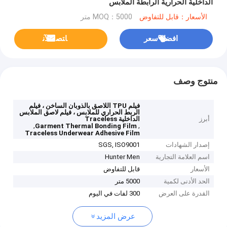
الداخلية الحرارية الرابطة الملابس
الأسعار：قابل للتفاوض
MOQ：5000 متر
افضل سعر
ﺎﺘﺼﻟ ﺍﻶﻧ
منتوج وصف
فيلم TPU اللاصق بالذوبان الساخن ، فيلم
الربط الحراري للملابس ، فيلم لاصق الملابس
أبرز
الداخلية Traceless
,
,
Garment Thermal Bonding Film
Traceless Underwear Adhesive Film
إصدار الشهادات
SGS, ISO9001
اسم العلامة التجارية
Hunter Men
الأسعار
قابل للتفاوض
الحد الأدنى لكمية
5000 متر
القدرة على العرض
300 لفات في اليوم
عرض المزيد