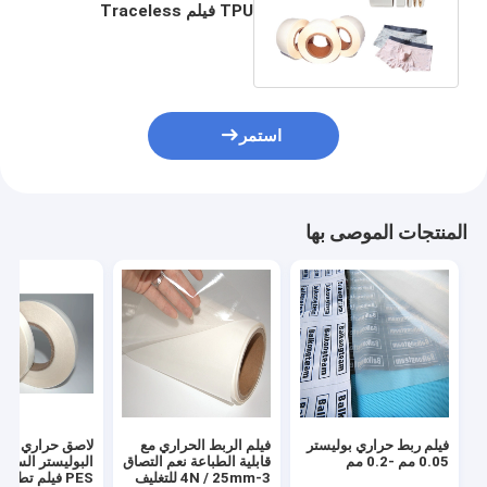
TPU فيلم Traceless
الملابس الداخلية الحرارية
الرابطة الملابس
استمر
المنتجات الموصى بها
فيلم ربط حراري بوليستر
فيلم الربط الحراري مع
لاصق حراري من
0.05 مم -0.2 مم
قابلية الطباعة نعم التصاق
البوليستر الساخ
3-4N / 25mm للتغليف
PES فيلم تطري