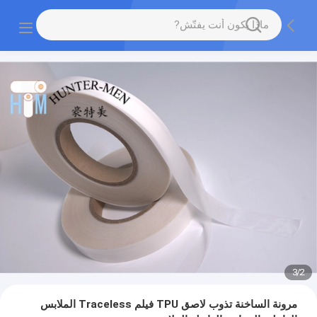
3
/
2
مرونة الساخنة تذوب لاصق TPU فيلم Traceless الملابس