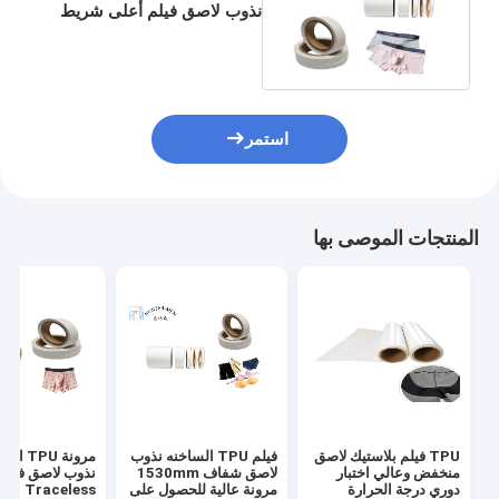
نذوب لاصق فيلم أعلى شريط
مرن للملابس الداخلية
Traceless
استمر
المنتجات الموصى بها
TPU فيلم بلاستيك لاصق
فيلم TPU الساخنه نذوب
مرونة TPU
منخفض وعالي اختبار
لاصق شفاف 1530mm
نذوب لاصق فيلم
دوري درجة الحرارة
مرونة عالية للحصول على
Traceless