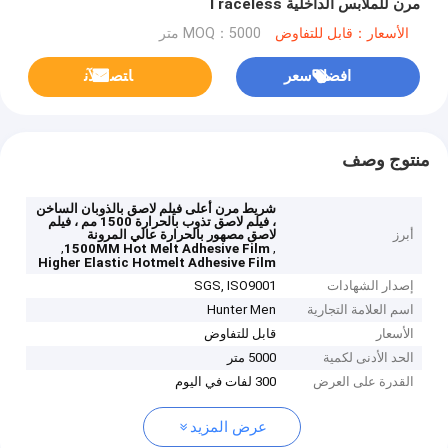
مرن للملابس الداخلية Traceless
الأسعار：قابل للتفاوض
MOQ：5000 متر
افضل سعر
ﺎﺘﺼﻟ ﺍﻶﻧ
منتوج وصف
شريط مرن أعلى فيلم لاصق بالذوبان الساخن
، فيلم لاصق تذوب بالحرارة 1500 مم ، فيلم
أبرز
لاصق مصهور بالحرارة عالي المرونة
,
,
1500MM Hot Melt Adhesive Film
Higher Elastic Hotmelt Adhesive Film
إصدار الشهادات
SGS, ISO9001
اسم العلامة التجارية
Hunter Men
الأسعار
قابل للتفاوض
الحد الأدنى لكمية
5000 متر
القدرة على العرض
300 لفات في اليوم
عرض المزيد