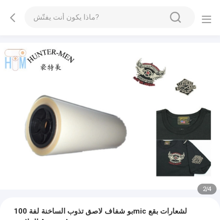
2
/
4
بو شفاف لاصق تذوب الساخنة لفة 100mic لشعارات بقع