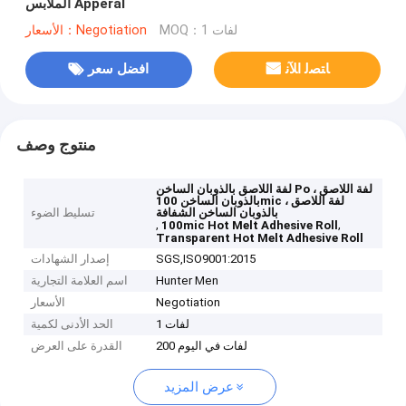
الملابس Apperal
MOQ：1 لفات
الأسعار：Negotiation
ﺎﺘﺼﻟ ﺍﻶﻧ
افضل سعر
منتوج وصف
لفة اللاصق بالذوبان الساخن Po ، لفة اللاصق
بالذوبان الساخن 100mic ، لفة اللاصق
بالذوبان الساخن الشفافة
تسليط الضوء
,
,
100mic Hot Melt Adhesive Roll
Transparent Hot Melt Adhesive Roll
SGS,ISO9001:2015
إصدار الشهادات
Hunter Men
اسم العلامة التجارية
Negotiation
الأسعار
1 لفات
الحد الأدنى لكمية
200 لفات في اليوم
القدرة على العرض
عرض المزيد