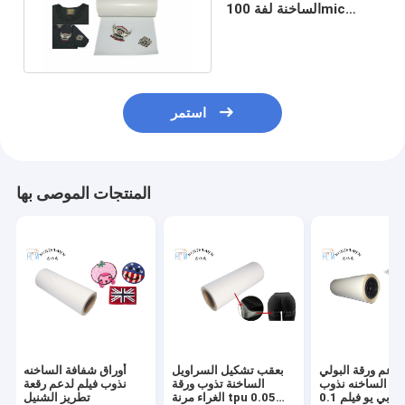
الساخنة لفة 100mic
لشعارات بقع الملابس
Apperal
استمر
المنتجات الموصى بها
 دعم ورقة البولي
بعقب تشكيل السراويل
أوراق شفافة الساخنه
ثين الساخنه نذوب
الساخنة تذوب ورقة
نذوب فيلم لدعم رقعة
لاصق تي بي يو فيلم 0.1
الغراء مرنة tpu 0.05
تطريز الشنيل