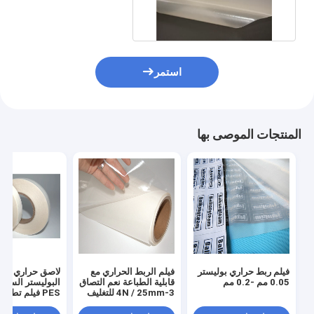
إيثيلين فينيل
استمر
المنتجات الموصى بها
فيلم ربط حراري بوليستر
فيلم الربط الحراري مع
لاصق حراري من
0.05 مم -0.2 مم
قابلية الطباعة نعم التصاق
البوليستر الساخ
3-4N / 25mm للتغليف
PES فيلم تطري
المستخدم على نطاق
دعم الغراء
واسع