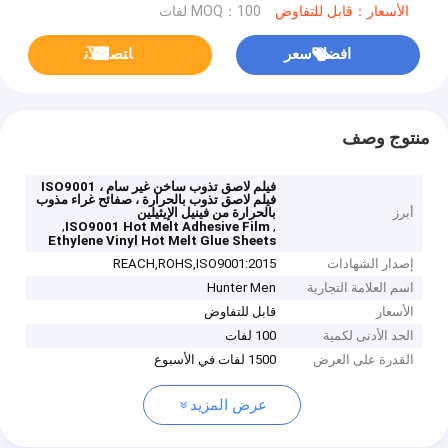
الأسعار：قابل للتفاوض
MOQ：100 لفات
افضل سعر
ﺎﺘﺼﻟ ﺍﻶﻧ
منتوج وصف
فيلم لاصق تذوب ساخن غير سام ، ISO9001
فيلم لاصق تذوب بالحرارة ، صفائح غراء مذوب
أبرز
بالحرارة من فينيل الإيثيلين
,
,
ISO9001 Hot Melt Adhesive Film
Ethylene Vinyl Hot Melt Glue Sheets
إصدار الشهادات
REACH,ROHS,ISO9001:2015
اسم العلامة التجارية
Hunter Men
الأسعار
قابل للتفاوض
الحد الأدنى لكمية
100 لفات
القدرة على العرض
1500 لفات في الأسبوع
عرض المزيد