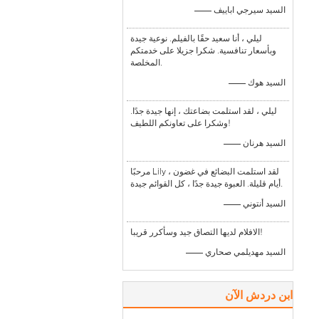
—— السيد سيرجي اباييف
ليلي ، أنا سعيد حقًا بالفيلم. نوعية جيدة
وبأسعار تنافسية. شكرا جزيلا على خدمتكم
المخلصة.
—— السيد هوك
ليلي ، لقد استلمت بضاعتك ، إنها جيدة جدًا.
وشكرا على تعاونكم اللطيف!
—— السيد هرنان
مرحبًا Lily ، لقد استلمت البضائع في غضون
أيام قليلة. العبوة جيدة جدًا ، كل القوائم جيدة.
—— السيد أنتوني
الافلام لديها التصاق جيد وسأكرر قريبا!
—— السيد مهديلمي صحاري
ابن دردش الآن