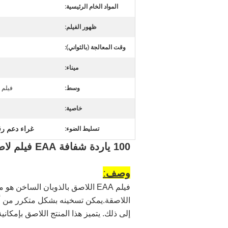
المواد الخام الرئيسية:
ظهور الفيلم:
وقت المعالجة (بالثواني):
ميناء:
وسط:
فيلم 
خاصية:
غراء دعم رقع
تسليط الضوء:
100 ياردة شفافة EAA فيلم لاصق ساخن 40 ℃ مقاومة الغسيل للنسيج
وصف:
فيلم EAA اللاصق بالذوبان الساخ
اللاصقة.يمكن تسخينه بشكل متكرر من أجل
إلى ذلك. يتميز هذا المنتج اللاصق بإمكا