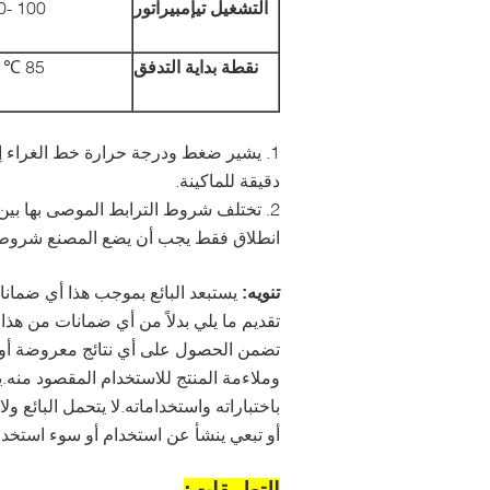
التشغيل
تي
إمبيراتور
100 -150 ℃
نقطة بداية التدفق
85 ℃ ± 5
1. يشير ضغط ودرجة حرارة خط الغراء إ
دقيقة للماكينة.
2. تختلف شروط الترابط الموصى بها بين
انطلاق فقط يجب أن يضع المصنع شروط ال
يستبعد البائع بموجب هذا أي ضما
تنويه:
تضمن الحصول على أي نتائج معروضة أو 
وملاءمة المنتج للاستخدام المقصود منه
باختباراته واستخداماته.لا يتحمل البائع
أو تبعي ينشأ عن استخدام أو سوء استخدام