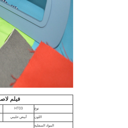
فيلم لاص
نوع
HT03
اللون
أبيض حليبي
المواد السفلية