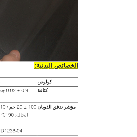
الخصائص البدنية:
كولو
ص
ش
كثافة
0.9 ± 
م
مؤشر تدفق الذوبان
100 ± 20 جم / 10 دقيقة
الحالة: 190
D1238-04