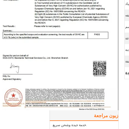
اد
فه
زبون مراجعة
خدمة جيدة وشحن سريع.