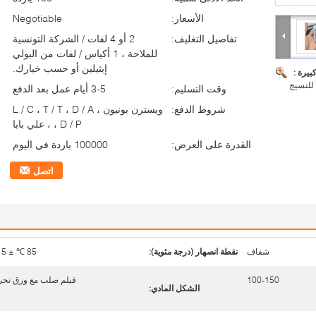
الأسعار:
Negotiable
تفاصيل التغليف:
2 أو 4 لفات / الشركة التونسية
للملاحة ، 1 أكياس / لفات من البولي
إيثيلين أو حسب خيارك.
بيرة :
للنسيج
وقت التسليم:
3-5 أيام عمل بعد الدفع
شروط الدفع:
ويسترن يونيون ، L / C ، T / T ، D / A
، D / P ، علي بابا
القدرة على العرض:
100000 ياردة في اليوم
اتصل
شفاف
نقطة انصهار (درجة مئوية):
85 ℃ ± 5 ℃
100-150
فيلم صلب مع ورق تحر
الشكل المادي: