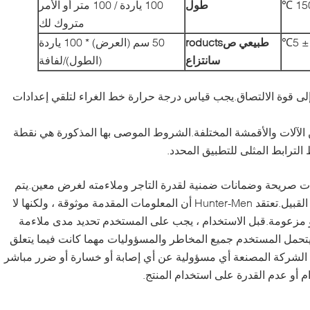
طول
100 ياردة / 100 متر أو الأمر
متروك لك
℃
طبيعي
ص
roducts
50 سم (العرض) * 100 ياردة
س
انتزاع
(الطول)
/لفافة
إرسال
لى قوة الالتصاق.يجب قياس درجة حرارة خط الغراء لتلقي إعدادات
 الآلات والأقمشة المختلفة.الشروط الموصى بها المذكورة هي نقطة
ترابط المثلى للتطبيق المحدد.
نات صريحة وضمانات ضمنية لقدرة التاجر وملاءمته لغرض معين.يتم
تقديم ما يلي بدلاً من أي ضمانات من هذا القبيل.تعتقد Hunter-Men أن المعلومات المقدمة موثوقة ، ولكنها لا
مزعومة.قبل الاستخدام ، يجب على المستخدم تحديد مدى ملاءمة
.يتحمل المستخدم جميع المخاطر والمسؤوليات مهما كانت فيما يتعلق
 ولا الشركة المصنعة أي مسؤولية عن أي إصابة أو خسارة أو ضرر مباشر
 أو عدم القدرة على استخدام المنتج.