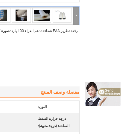
رقعة تطريز EAA شفافة تدعم الغراء 100 ياردة
صورة ك
مفصلة وصف المنتج
اللون:
درجة حرارة الضغط
الساخنة (درجة مئوية):