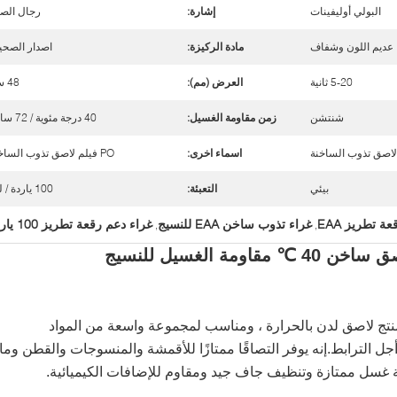
البولي أوليفينات
إشارة:
رجال الصي
عديم اللون وشفاف
مادة الركيزة:
اصدار الصحي
5-20 ثانية
العرض (مم):
48 سم
شنتشن
زمن مقاومة الغسيل:
40 درجة مئوية / 72 ساعة
لاصق تذوب الساخنة
اسماء اخرى:
PO فيلم لاصق تذوب الساخنة
بيئي
التعبئة:
100 ياردة / لفة
ة تطريز EAA
غراء تذوب ساخن EAA للنسيج
غراء دعم رقعة تطريز 100 ياردة
,
,
ن هو منتج لاصق لدن بالحرارة ، ومناسب لمجموعة واسعة من المواد
 الترابط.إنه يوفر التصاقًا ممتازًا للأقمشة والمنسوجات والقطن وما
نية غسل ممتازة وتنظيف جاف جيد ومقاوم للإضافات الكيميائية.