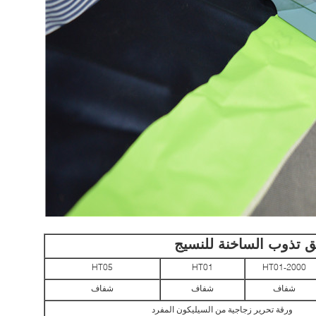
ق تذوب الساخنة للنسيج
HT05
HT01
HT01-2000
شفاف
شفاف
شفاف
ورقة تحرير زجاجية من السيليكون المفرد