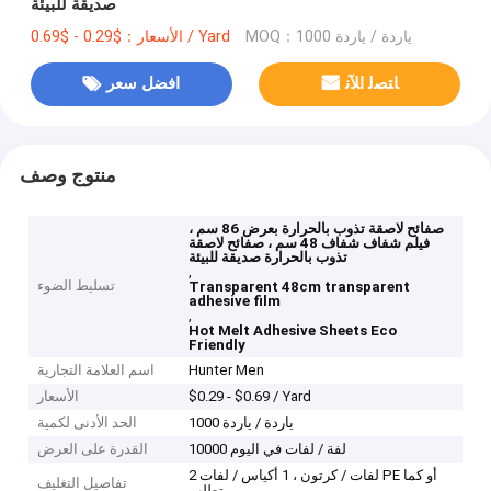
صديقة للبيئة
MOQ：1000 ياردة / ياردة
الأسعار：$0.29 - $0.69 / Yard
ﺎﺘﺼﻟ ﺍﻶﻧ
افضل سعر
منتوج وصف
صفائح لاصقة تذوب بالحرارة بعرض 86 سم ،
فيلم شفاف شفاف 48 سم ، صفائح لاصقة
تذوب بالحرارة صديقة للبيئة
,
تسليط الضوء
Transparent 48cm transparent
adhesive film
,
Hot Melt Adhesive Sheets Eco
Friendly
Hunter Men
اسم العلامة التجارية
$0.29 - $0.69 / Yard
الأسعار
1000 ياردة / ياردة
الحد الأدنى لكمية
10000 لفة / لفات في اليوم
القدرة على العرض
2 لفات / كرتون ، 1 أكياس / لفات PE أو كما
تفاصيل التغليف
تطلب.