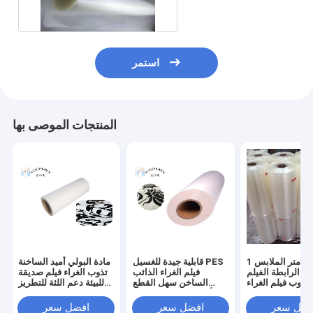
استمر
المنتجات الموصى بها
1 مللي متر الملابس
قابلية جيدة للغسيل PES
مادة البولي أميد الساخنة
ية الرابطة الفيلم
فيلم الغراء الذائب
تذوب الغراء فيلم صديقة
نذوب فيلم الغراء
الساخن سهل القطع
للبيئة دعم اللثة للتطريز
42 سنتيمتر * 50 متر /
للأقمشة المتدفقة لنقل
Apperal
لفة
الحرارة
فضل سعر
افضل سعر
افضل سعر