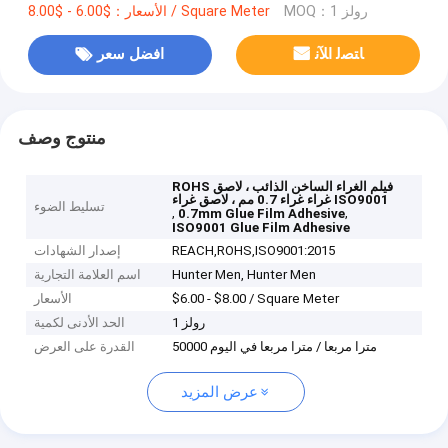
MOQ：1 رولز
الأسعار：$6.00 - $8.00 / Square Meter
ﺎﺘﺼﻟ ﺍﻶﻧ
افضل سعر
منتوج وصف
ROHS فيلم الغراء الساخن الذائب ، لاصق
غراء غراء 0.7 مم ، لاصق غراء ISO9001
تسليط الضوء
,
,
0.7mm Glue Film Adhesive
ISO9001 Glue Film Adhesive
REACH,ROHS,ISO9001:2015
إصدار الشهادات
Hunter Men, Hunter Men
اسم العلامة التجارية
$6.00 - $8.00 / Square Meter
الأسعار
1 رولز
الحد الأدنى لكمية
50000 مترا مربعا / مترا مربعا في اليوم
القدرة على العرض
عرض المزيد