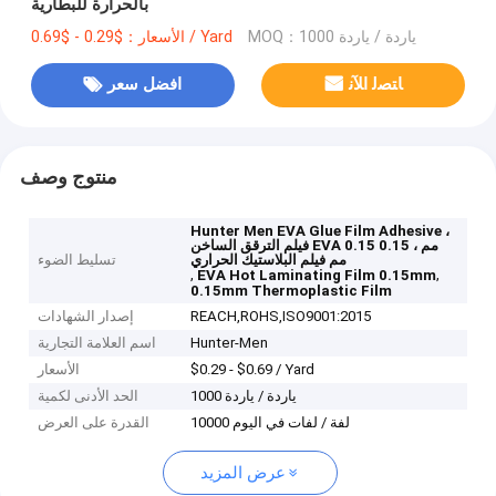
بالحرارة للبطارية
MOQ：1000 ياردة / ياردة
الأسعار：$0.29 - $0.69 / Yard
ﺎﺘﺼﻟ ﺍﻶﻧ
افضل سعر
منتوج وصف
Hunter Men EVA Glue Film Adhesive ،
فيلم الترقق الساخن EVA 0.15 مم ، 0.15
مم فيلم البلاستيك الحراري
تسليط الضوء
,
,
EVA Hot Laminating Film 0.15mm
0.15mm Thermoplastic Film
REACH,ROHS,ISO9001:2015
إصدار الشهادات
Hunter-Men
اسم العلامة التجارية
$0.29 - $0.69 / Yard
الأسعار
1000 ياردة / ياردة
الحد الأدنى لكمية
10000 لفة / لفات في اليوم
القدرة على العرض
عرض المزيد