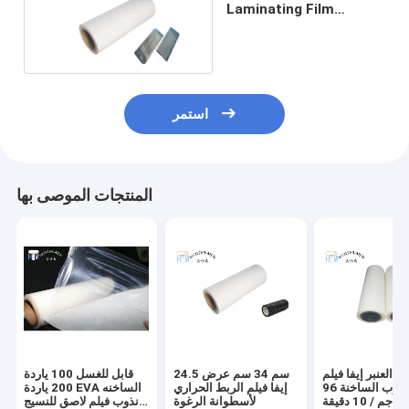
Laminating Film
0.15mm فيلم بالحرارة
للبطارية
استمر
المنتجات الموصى بها
ح العنبر إيفا فيلم
24.5 سم 34 سم عرض
قابل للغسل 100 ياردة
لاصق تذوب الساخنة 96A
إيفا فيلم الربط الحراري
200 ياردة EVA الساخنه
لأسطوانة الرغوة
نذوب فيلم لاصق للنسيج