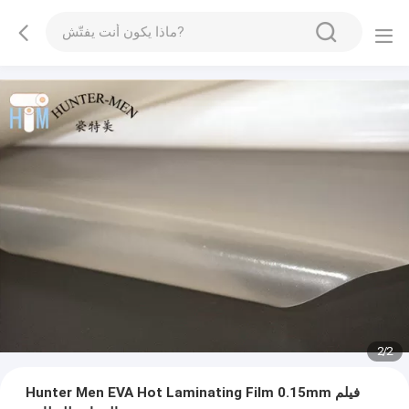
2
/
2
Hunter Men EVA Hot Laminating Film 0.15mm فيلم